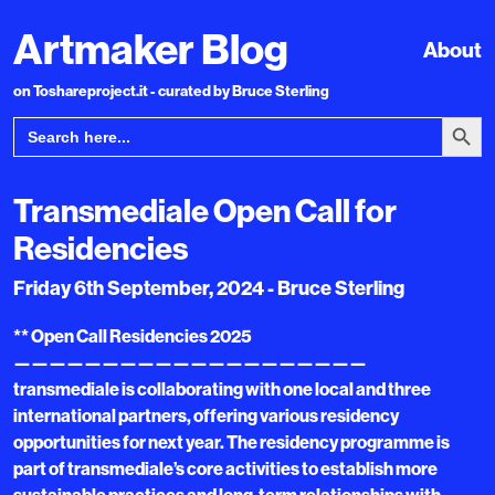
Artmaker Blog
About
on Toshareproject.it - curated by Bruce Sterling
Search Bu
Search
for:
Transmediale Open Call for
Residencies
Friday 6th September, 2024 - Bruce Sterling
** Open Call Residencies 2025
————————————————————
transmediale is collaborating with one local and three
international partners, offering various residency
opportunities for next year. The residency programme is
part of transmediale’s core activities to establish more