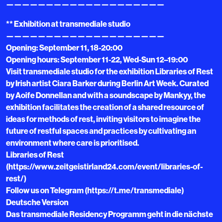
————————————————————
** Exhibition at transmediale studio
————————————————————
Opening: September 11, 18-20:00
Opening hours: September 11-22, Wed-Sun 12–19:00
Visit transmediale studio for the exhibition Libraries of Rest
by Irish artist Ciara Barker during Berlin Art Week. Curated
by Aoife Donnellan and with a soundscape by Mankyy, the
exhibition facilitates the creation of a shared resource of
ideas for methods of rest, inviting visitors to imagine the
future of restful spaces and practices by cultivating an
environment where care is prioritised.
Libraries of Rest
(https://www.zeitgeistirland24.com/event/libraries-of-
rest/)
Follow us on Telegram (https://t.me/transmediale)
Deutsche Version
Das transmediale Residency Programm geht in die nächste