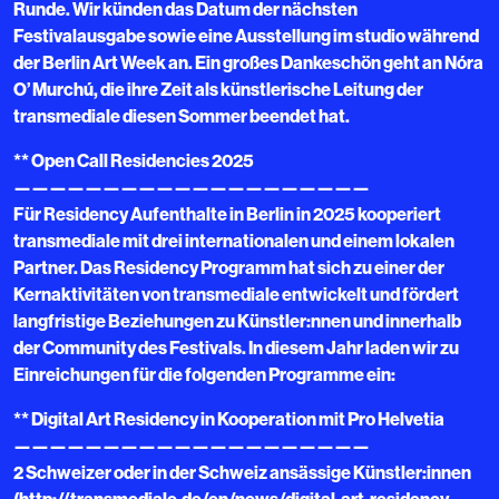
Runde. Wir künden das Datum der nächsten
Festivalausgabe sowie eine Ausstellung im studio während
der Berlin Art Week an. Ein großes Dankeschön geht an Nóra
O’ Murchú, die ihre Zeit als künstlerische Leitung der
transmediale diesen Sommer beendet hat.
** Open Call Residencies 2025
————————————————————
Für Residency Aufenthalte in Berlin in 2025 kooperiert
transmediale mit drei internationalen und einem lokalen
Partner. Das Residency Programm hat sich zu einer der
Kernaktivitäten von transmediale entwickelt und fördert
langfristige Beziehungen zu Künstler:nnen und innerhalb
der Community des Festivals. In diesem Jahr laden wir zu
Einreichungen für die folgenden Programme ein:
** Digital Art Residency in Kooperation mit Pro Helvetia
————————————————————
2 Schweizer oder in der Schweiz ansässige Künstler:innen