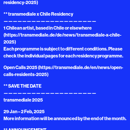
residency-2025)
** transmediale x Chile Residency
————————————————————
1 Chilean artist, based in Chile or elsewhere
(https://transmediale.de/de/news/transmediale-x-chile-
2025)
Each programme is subject to different conditions. Please
check the individual pages for each residency programme.
Open Calls 2025 (https://transmediale.de/en/news/open-
calls-residents-2025)
** SAVE THE DATE
————————————————————
transmediale 2025
29 Jan – 2 Feb, 2025
More information will be announced by the end of the month.