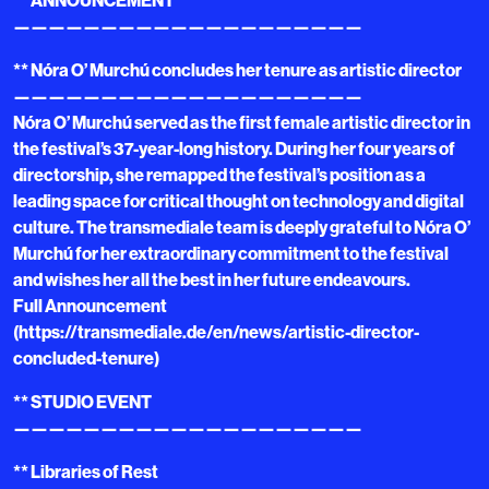
** ANNOUNCEMENT
————————————————————
** Nóra O’ Murchú concludes her tenure as artistic director
————————————————————
Nóra O’ Murchú served as the first female artistic director in
the festival’s 37-year-long history. During her four years of
directorship, she remapped the festival’s position as a
leading space for critical thought on technology and digital
culture. The transmediale team is deeply grateful to Nóra O’
Murchú for her extraordinary commitment to the festival
and wishes her all the best in her future endeavours.
Full Announcement
(https://transmediale.de/en/news/artistic-director-
concluded-tenure)
** STUDIO EVENT
————————————————————
** Libraries of Rest