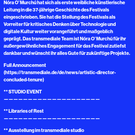
Nóra O’ Murchú hat sich als erste weibliche künstlerische
Leitung in die 37-jährige Geschichte des Festivals
eingeschrieben. Sie hat die Stellung des Festivals als
Vorreiter für kritisches Denken über Technologie und
digitale Kultur weiter vorangeführt und maßgeblich
geprägt. Das transmediale Team ist Nóra O’ Murchú für ihr
außergewöhnliches Engagement für das Festival zutiefst
dankbar und wünscht ihr alles Gute für zukünftige Projekte.
Full Announcement
(https://transmediale.de/de/news/artistic-director-
concluded-tenure)
** STUDIO EVENT
————————————————————
** Libraries of Rest
————————————————————
** Ausstellung im transmediale studio