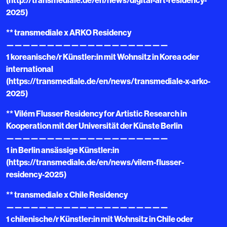
(http://transmediale.de/en/news/digital-art-residency-
2025)
** transmediale x ARKO Residency
————————————————————
1 koreanische/r Künstler:in mit Wohnsitz in Korea oder
international
(https://transmediale.de/en/news/transmediale-x-arko-
2025)
** Vilém Flusser Residency for Artistic Research in
Kooperation mit der Universität der Künste Berlin
————————————————————
1 in Berlin ansässige Künstler:in
(https://transmediale.de/en/news/vilem-flusser-
residency-2025)
** transmediale x Chile Residency
————————————————————
1 chilenische/r Künstler:in mit Wohnsitz in Chile oder