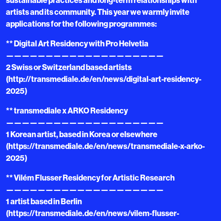
sustainable practices and long-term relationships with
artists and its community. This year we warmly invite
applications for the following programmes:
** Digital Art Residency with Pro Helvetia
————————————————————
2 Swiss or Switzerland based artists
(http://transmediale.de/en/news/digital-art-residency-
2025)
** transmediale x ARKO Residency
————————————————————
1 Korean artist, based in Korea or elsewhere
(https://transmediale.de/en/news/transmediale-x-arko-
2025)
** Vilém Flusser Residency for Artistic Research
————————————————————
1 artist based in Berlin
(https://transmediale.de/en/news/vilem-flusser-