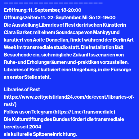
————————————————————
Eröffnung: 11. September, 18-20:00
Öffnungszeiten: 11.-22- September, Mi-So 12–19:00
Die Ausstellung Libraries of Rest der irischen Künstlerin
Ciara Barker, mit einem Soundscape von Mankyy und
kuratiert von Aoife Donnellan, findet während der Berlin Art
Week im transmediale studio statt. Die Installation lädt
Besuchende ein, sich mögliche Zukunftsszenarien von
Ruhe- und Erholungsräumen und -praktiken vorzustellen.
Libraries of Rest kultiviert eine Umgebung, in der Fürsorge
an erster Stelle steht.
Libraries of Rest
(https://www.zeitgeistirland24.com/de/event/libraries-of-
rest/)
Follow us on Telegram (https://t.me/transmediale)
Die Kulturstiftung des Bundes fördert die transmediale
bereits seit 2004
als kulturelle Spitzeneinrichtung.