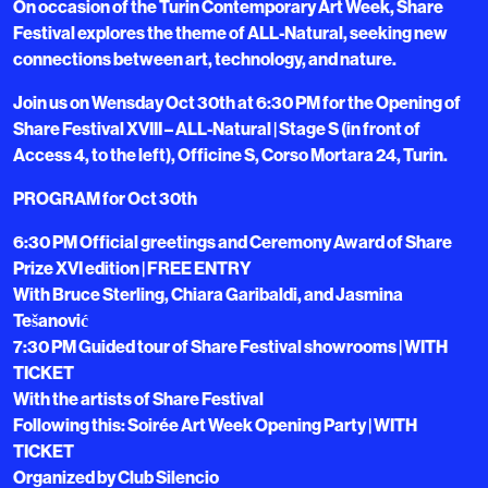
On occasion of the Turin Contemporary Art Week, Share
Festival explores the theme of ALL-Natural, seeking new
connections between art, technology, and nature.
Join us on Wensday Oct 30th at 6:30 PM for the Opening of
Share Festival XVIII – ALL-Natural | Stage S (in front of
Access 4, to the left), Officine S, Corso Mortara 24, Turin.
PROGRAM for Oct 30th
6:30 PM Official greetings and Ceremony Award of Share
Prize XVI edition | FREE ENTRY
With Bruce Sterling, Chiara Garibaldi, and Jasmina
Tešanović
7:30 PM Guided tour of Share Festival showrooms | WITH
TICKET
With the artists of Share Festival
Following this: Soirée Art Week Opening Party | WITH
TICKET
Organized by Club Silencio