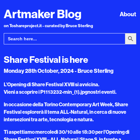
Artmaker Blog
About
on Toshareproject.it - curated by Bruce Sterling
Search Bu
Search
for:
Share Festival is here
Monday 28th October, 2024 - Bruce Sterling
L’Opening di Share Festival XVIII si avvicina.
Vieni a scoprire i P1113232-min_(1).jpgnostri eventi.
In occasione della Torino Contemporary Art Week, Share
Festival esplorerà il tema ALL-Natural, in cerca di nuove
intersezioni tra arte, tecnologia e natura.
Ti aspettiamo mercoledì 30/10 alle 18:30 per l’Opening di
Share Festival XVIII – ALL-Natural | Stage S, in fronte a