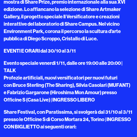
mostra di Share Prize, premio internazionale alla sua XVI
edizione. Lo affiancano la selezione di Share Artmaker
Gallery, il progetto speciale Il Versificatore e creazioni
interattive del laboratorio di Share Campus. Nel vicino
Environment Park, corona il percorso la scultura d’arte
pubblica di Diego Scroppo, Cristallo di Luce.
EVENTI E ORARI dal 30/10 al 3/11
Evento speciale venerdi 1/11, dalle ore 19:00 alle 20:00 |
TALK
Profezie artificiali, nuovi versificatori per nuovi futuri
con Bruce Sterling (The Sharing), Silvia Casolari (MUFANT)
e Fabrizio Gargarone (Hiroshima Mon Amour) presso
Officine S (Casa Live) | INGRESSO LIBERO
Share Festival, con Paratissima, si svolgerà dal 31/10 al 3/11
presso le Officine S di Corso Mortara 24, Torino | INGRESSO
CON BIGLIETTO ai seguenti orari: