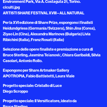
Environment Park, Via A. Costaguta 21, Torino.
cicuiti.jpg
ARTISTI SHARE FESTIVAL XVIII – ALL NATURAL
Per la XVI edizione di Share Prize, espongono i finalisti
Heidundgriess (Germania/Svizzera), Shin Jina (Corea),
Ziyao Lin (Cina), Alexandra Marinova (Bulgaria) Livia
Ribichini (Italia), Franz Rosati (Italia)
Selezione delle opere finaliste e premiazione a cura di
Bruce Sterling, Jasmina Tešanović, Chiara Garibaldi, Silvia
Casolari, Antonio Rollo.
Espongono per Share Artmaker Gallery
APOTROPIA, Fabio Battistetti, Laura Viale
Progetto speciale: Cristallo di Luce
Diego Scroppo
Progetto speciale: Il Versificatore, ideato da
Bruce Sterling