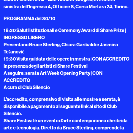
sinistra dell’Ingresso 4, Officine S, Corso Mortara 24, Torino.
PROGRAMMA del 30/10
18:30 Saluti istituzionali e Ceremony Award di Share Prize |
INGRESSO LIBERO
Presentano Bruce Sterling, Chiara Garibaldi e Jasmina
Tešanović
19:30 Visita guidata delle opere in mostra | CON ACCREDITO
In presenza degli artisti di Share Festival
A seguire: serata Art Week Opening Party | CON
ACCREDITO
A cura di Club Silencio
L’accredito, comprensivo di visita alle mostre e serata, è
disponibile a pagamento al seguente link al sito di Club
Silencio.
Share Festival è un evento d’arte contemporanea che ibrida
arte e tecnologia. Diretto da Bruce Sterling, comprende la