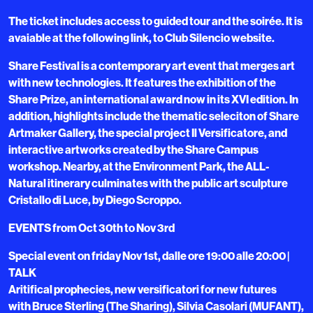
The ticket includes access to guided tour and the soirée. It is
avaiable at the following link, to Club Silencio website.
Share Festival is a contemporary art event that merges art
with new technologies. It features the exhibition of the
Share Prize, an international award now in its XVI edition. In
addition, highlights include the thematic seleciton of Share
Artmaker Gallery, the special project Il Versificatore, and
interactive artworks created by the Share Campus
workshop. Nearby, at the Environment Park, the ALL-
Natural itinerary culminates with the public art sculpture
Cristallo di Luce, by Diego Scroppo.
EVENTS from Oct 30th to Nov 3rd
Special event on friday Nov 1st, dalle ore 19:00 alle 20:00 |
TALK
Aritifical prophecies, new versificatori for new futures
with Bruce Sterling (The Sharing), Silvia Casolari (MUFANT),