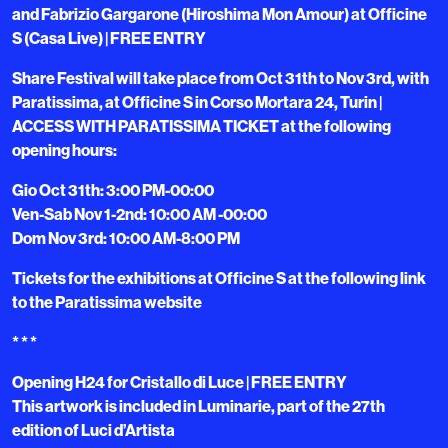
and Fabrizio Gargarone (Hiroshima Mon Amour) at Officine
S (Casa Live) | FREE ENTRY
Share Festival will take place from Oct 31th to Nov 3rd, with
Paratissima, at Officine S in Corso Mortara 24, Turin |
ACCESS WITH PARATISSIMA TICKET at the following
opening hours:
Gio Oct 31th: 3:00 PM-00:00
Ven-Sab Nov 1-2nd: 10:00 AM -00:00
Dom Nov 3rd: 10:00 AM-8:00 PM
Tickets for the exhibitions at Officine S at the following link
to the Paratissima website
* * *
Opening H24 for Cristallo di Luce | FREE ENTRY
This artwork is included in Luminarie, part of the 27th
edition of Luci d’Artista