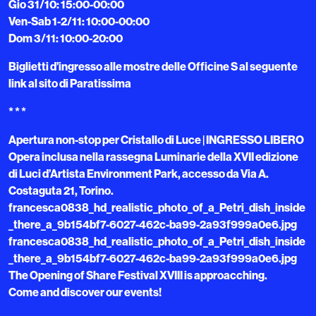
Gio 31/10: 15:00-00:00
Ven-Sab 1-2/11: 10:00-00:00
Dom 3/11: 10:00-20:00
Biglietti d’ingresso alle mostre delle Officine S al seguente
link al sito di Paratissima
* * *
Apertura non-stop per Cristallo di Luce | INGRESSO LIBERO
Opera inclusa nella rassegna Luminarie della XVII edizione
di Luci d’Artista Environment Park, accesso da Via A.
Costaguta 21, Torino.
francesca0838_hd_realistic_photo_of_a_Petri_dish_inside
_there_a_9b154bf7-6027-462c-ba99-2a93f999a0e6.jpg
francesca0838_hd_realistic_photo_of_a_Petri_dish_inside
_there_a_9b154bf7-6027-462c-ba99-2a93f999a0e6.jpg
The Opening of Share Festival XVIII is approacching.
Come and discover our events!